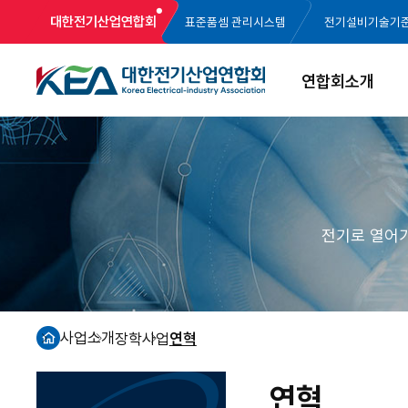
대한전기산업연합회
표준품셈 관리시스템
전기설비기술기
연합회소개
전기로 열어
사업소개
장학사업
연혁
홈
연혁