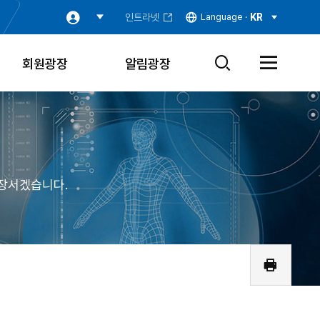
인트라넷
Language ·
KR
회원광장
알림광장
검
전
색
체
창
메
열
뉴
기
열
기
장서겠습니다.
인
쇄