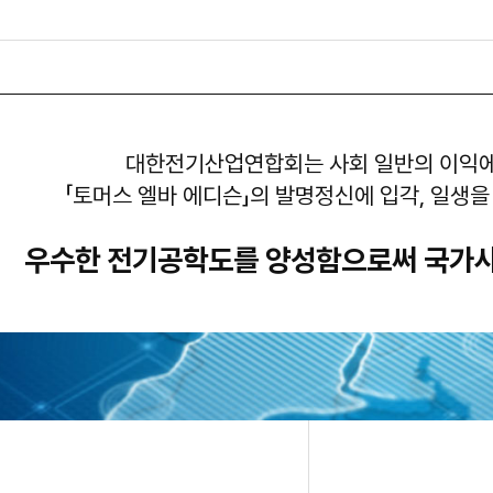
대한전기산업연합회는 사회 일반의 이익에
「토머스 엘바 에디슨」의 발명정신에 입각, 일생을
우수한 전기공학도를 양성함으로써 국가사