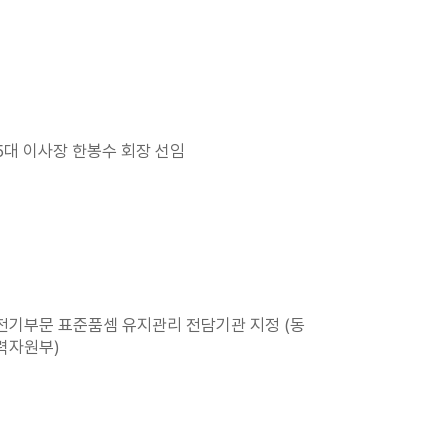
5대 이사장 한봉수 회장 선임
전기부문 표준품셈 유지관리 전담기관 지정 (동
력자원부)