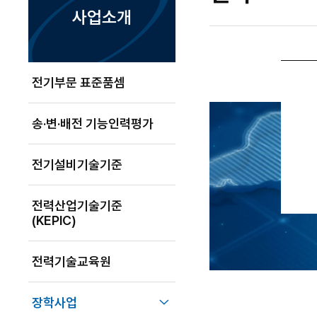
사업소개
전기부문 표준품셈
송·변·배전 기능인력평가
전기설비기술기준
전력산업기술기준
(KEPIC)
전력기술교육원
하위메뉴 닫기
장학사업