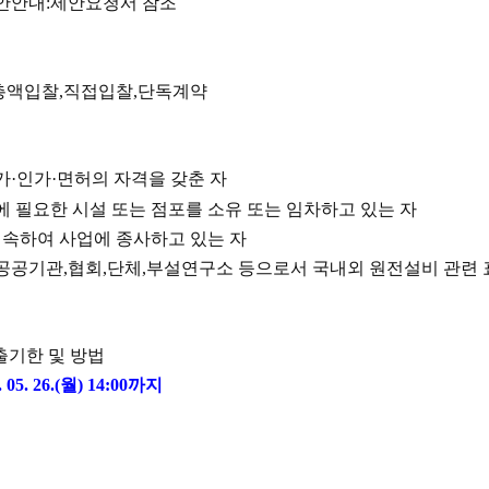
제안안내
:
제안요청서 참조
총액입찰
,
직접입찰
,
단독계약
가
·
인가
·
면허의 자격을 갖춘 자
에 필요한 시설 또는 점포를 소유 또는 임차하고 있는 자
계속하여 사업에 종사하고 있는 자
공공기관
,
협회
,
단체
,
부설연구소 등으로서 국내외 원전설비 관련 표
출기한 및 방법
 05. 26.(
월
) 14:00
까지