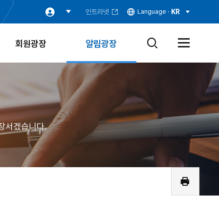
인트라넷
Language ·
KR
회원광장
알림광장
검
전
색
체
창
메
열
뉴
기
열
기
장서겠습니다.
인
쇄