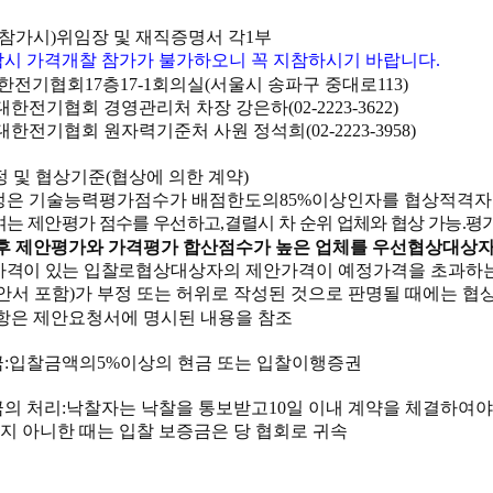
 참가시
)
위임장 및 재직증명서 각
1
부
시 가격개찰 참가가 불가하오니 꼭 지참하시기 바랍니다
.
한전기협회
17
층
17-1
회의실
(
서울시 송파구 중대로
113)
대한전기협회 경영관리처 차장 강은하
(02-2223-3622)
대한전기협회 원자력기준처 사원 정석희
(02-2223-3958)
정 및 협상기준
(
협상에 의한 계약
)
정은 기술능력평가점수가 배점한도의
85%
이상인자를 협상적격자
여는 제안평가 점수를 우선하고
,
결렬시 차 순위 업체와 협상 가능
.
평
후 제안평가와 가격평가 합산점수가 높은 업체를 우선협상대상자
격이 있는 입찰로
협상대상자의 제안가격이 예정가격을 초과하는
안서 포함
)
가 부정 또는 허위로 작성된 것으로 판명될 때에는 협
항은 제안요청서에 명시된 내용을 참조
금
:
입찰금액의
5%
이상의 현금 또는 입찰이행증권
의 처리
:
낙찰자는 낙찰을 통보받고
10
일 이내 계약을 체결하여야
지 아니한 때는 입찰 보증금은 당 협회로 귀속