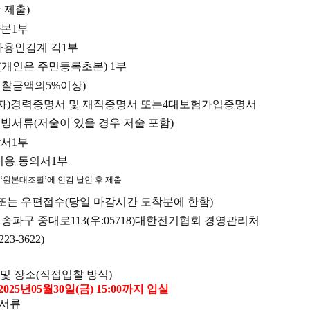
 제출
)
사본
1
부
사용인감계 각
1
부
(
개인은 주민등록초본
) 1
부
입찰금액의
5%
이상
)
자
)
경력증명서 및 재직증명서 또는
4
대보험가입증명서
증빙서류
(
저술이 있을 경우 저술 포함
)
각서
1
부
이용 동의서
1
부
는
‘
원본대조필
’
에 인감 날인 후 제출
또는 우편접수
(
당일 마감시간 도착분에 한함
)
 송파구 중대로
113
(
우
:
05718
)
대한전기협회 경영관리처
2223-3622)
 및 장소
(
직접입찰 방식
)
2025
년
05
월
30
일
(
금
) 15:00
까지 입실
 서류