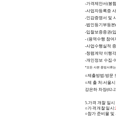
-
가격제안서
(
봉함
-
사업자등록증 
-
인감증명서 및 
-
법인등기부등본
-
입찰보증증권
(
- (
용역수행 참여
-
사업수행실적 
-
청렴계약 이행
-
개인정보 수집
·
*
모든 사본 증빙서류
○
제출방법
:
방문 
○
제 출 처
:
서울시
강은하 차장
(02-
5.
가격 개찰 일시
○
가격개찰일
시
:
○
참가 준비물 및