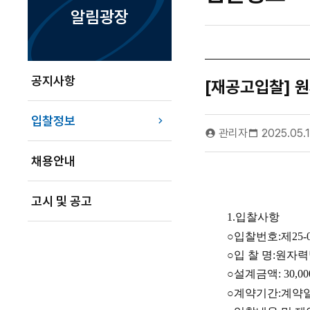
알림광장
공지사항
[재공고입찰] 
입찰정보
관리자
2025.05.
채용안내
고시 및 공고
1.
입찰사항
○
입찰번호
:
제
25-
○
입 찰 명
:
원자력
○
설계금액
: 30,0
○
계약기간
:
계약