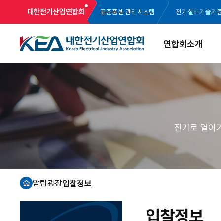
대한전기산업연합회
표준품셈 관리시스템
전기설비기술기
연합회소개
전기로 열어
알림광장
입찰정보
홈
입찰정보