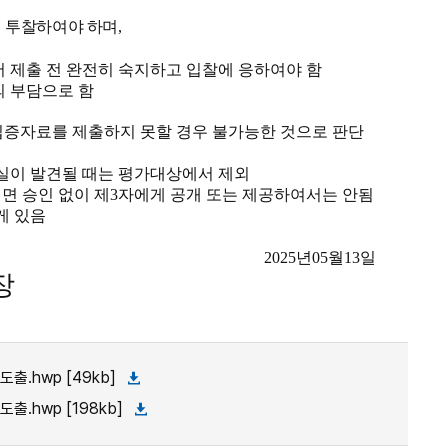
 투찰하여야 하며
,
 제출 전 완전히 숙지하고 입찰에 응하여야 함
의 부담으로 함
입증자료를 제출하지 못할 경우 불가능한 것으로 판단
실이 발견될 때는 평가대상에서 제외
면 승인 없이 제
3
자에게 공개 또는 제공하여서는 안됨
게 있음
2025
년
05
월
13
일
장
hwp [49kb]
hwp [198kb]