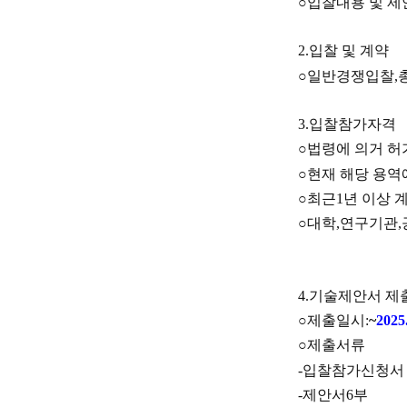
○
입찰내용 및 
2.
입찰 및 계약
○
일반경쟁입찰
,
3.
입찰참가자격
○
법령에 의거 허
○
현재 해당 용역
○
최근
1
년 이상 
○
대학
,
연구기관
,
4.
기술제안서 제
○
제출일시
:
~
2025.
○
제출서류
-
입찰참가신청서
-
제안서
6
부