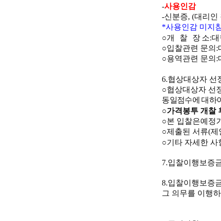
-
사용인감
-
신분증
, (
대리인
*
사용인감 미지참
○
개 찰 장
소
:
대
○
입찰관련 문의
:
○
용역관련 문의
:
6.
협상대상자 선
○
협상대상자 선
동일점수에 대하
○
가격봉투 개찰 
○
본 입찰은
예정가
○
제출된 서류
(
제
○
기타 자세한 사
7.
입찰이행보증
8.
입찰이행보증금
그 의무를 이행하