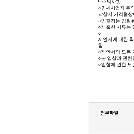
9.
주의사항
○
면세사업자 유
낙찰시 가격협상
○
입찰자는 입찰
○
제출한 서류는 
○
제안서에 대한 확
함
○
제안서의 모든 
○
본 입찰과 관련
○
입찰에 관한 모
첨부파일