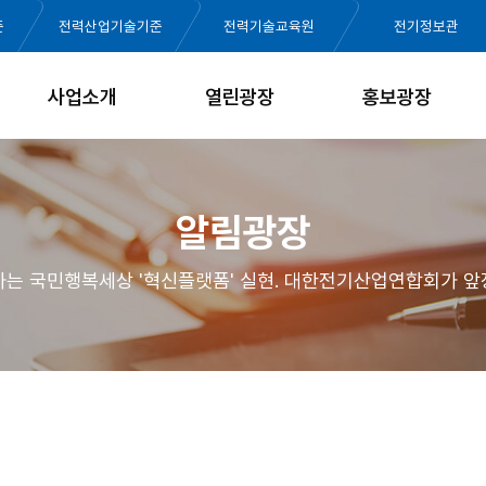
준
전력산업기술기준
전력기술교육원
전기정보관
사업소개
열린광장
홍보광장
알림광장
가는 국민행복세상 '혁신플랫폼' 실현. 대한전기산업연합회가 앞