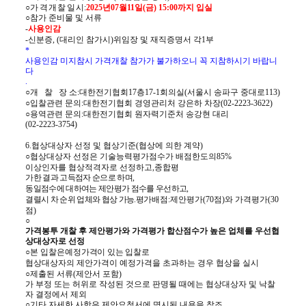
○
가격개찰일
시
:
2025
년
07
월
11
일
(
금
) 15:00
까지 입실
○
참가 준비물 및 서류
-
사용인감
-
신분증
, (
대리인 참가시
)
위임장 및 재직증명서 각
1
부
*
사용인감 미지참시 가격개찰 참가가 불가하오니 꼭 지참하시기 바랍니
다
.
○
개 찰 장
소
:
대한전기협회
17
층
17-1
회의실
(
서울시 송파구 중대로
113)
○
입찰관련 문의
:
대한전기협회 경영관리처 강은하 차장
(02-2223-3622)
○
용역관련 문의
:
대한전기협회 원자력기준처 송강현 대리
(02-2223-3754)
6.
협상대상자 선정 및 협상기준
(
협상에 의한 계약
)
○
협상대상자 선정은 기술능력평가점수가 배점한도의
85%
이상인자를 협상적격자로 선정하고
,
종합평
가한 결과 고득점자 순으로 하며
,
동일점수에 대하여는 제안평가 점수를 우선하고
,
결렬시 차 순위 업체와 협상 가능
.
평
가배점
:
제안평가
(70
점
)
와 가격평가
(30
점
)
○
가격봉투 개찰 후 제안평가와 가격평가 합산점수가 높은 업체를 우선협
상대상자로 선정
○
본 입찰은
예정가격이 있는 입찰로
협상대상자의 제안가격이 예정가격을 초과하는 경우 협상을 실시
○
제출된 서류
(
제안서 포함
)
가 부정 또는 허위로 작성된 것으로 판명될 때에는 협상대상자 및 낙찰
자 결정에서 제외
○
기타 자세한 사항은 제안요청서에 명시된 내용을 참조