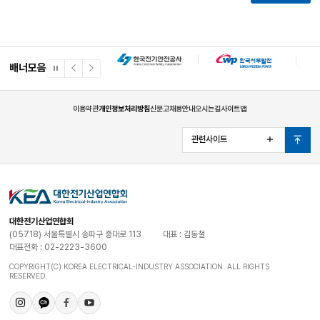
배너모음
일
이
다
시
전
음
정
배
배
지
너
너
이용약관
개인정보처리방침
신문고
채용안내
오시는길
사이트맵
관련사이트
열
맨
기
위
로
대한전기산업연합회
(05718) 서울특별시 송파구 중대로 113
대표 : 김동철
대표전화 : 02-2223-3600
COPYRIGHT(C) KOREA ELECTRICAL-INDUSTRY ASSOCIATION. ALL RIGHTS
RESERVED.
인
카
페
유
스
카
이
튜