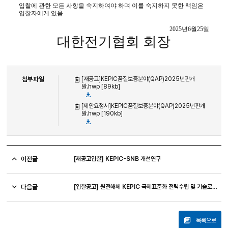
입찰에 관한 모든 사항을 숙지하여야 하며 이를 숙지하지 못한 책임은
입찰자에게 있음
2025
년
6
월
25
일
대한전기협회 회장
첨부파일
[재공고]KEPIC품질보증분야(QAP)2025년판개
발.hwp [89kb]
[제안요청서]KEPIC품질보증분야(QAP)2025년판개
발.hwp [190kb]
이전글
[재공고입찰] KEPIC-SNB 개선연구
다음글
[입찰공고] 원전해체 KEPIC 국제표준화 전략수립 및 기술로드맵 개발
목록으로