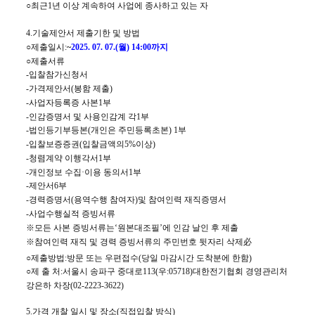
○
최근
1
년 이상 계속하여 사업에 종사하고 있는 자
4.
기술제안서 제출기한 및 방법
○
제출일시
:
~
2025. 07. 07.(
월
) 14:00
까지
○
제출서류
-
입찰참가신청서
-
가격제안서
(
봉함 제출
)
-
사업자등록증 사본
1
부
-
인감증명서 및 사용인감계 각
1
부
-
법인등기부등본
(
개인은 주민등록초본
) 1
부
-
입찰보증증권
(
입찰금액의
5%
이상
)
-
청렴계약 이행각서
1
부
-
개인정보 수집
·
이용 동의서
1
부
-
제안서
6
부
-
경력증명서
(
용역수행 참여자
)
및 참여인력 재직증명서
-
사업수행실적 증빙서류
※
모든 사본 증빙서류는
‘
원본대조필
’
에 인감 날인 후 제출
※
참여인력 재직 및 경력 증빙서류의 주민번호 뒷자리 삭제
必
○
제출방법
:
방문 또는 우편접수
(
당일 마감시간 도착분에 한함
)
○
제 출 처
:
서울시 송파구 중대로
113
(
우
:
05718
)
대한전기협회 경영관리처
강은하 차장
(02-2223-3622)
5.
가격 개찰 일시 및 장소
(
직접입찰 방식
)