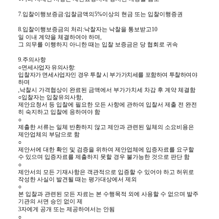
7.
입찰이행보증금
:
입찰금액의
5%
이상의 현금 또는 입찰이행증권
8.
입찰이행보증금의 처리
:
낙찰자는 낙찰을 통보받고
10
일 이내 계약을 체결하여야 하며
,
그 의무를 이행하지 아니한 때는 입찰 보증금은 당 협회로 귀속
9.
주의사항
○
면세사업자 유의사항
:
입찰자가 면세사업자인 경우 투찰 시 부가가치세를 포함하여 투찰하여야
하며
,
낙찰시 가격협상이 완료된 금액에서 부가가치세 차감 후 계약 체결함
○
입찰자는 입찰유의사항
,
제안요청서 등 입찰에 필요한 모든 사항에 관하여 입찰서 제출 전 완전
히 숙지하고 입찰에 응하여야 함
○
제출한 서류는 일체 반환하지 않고 제안과 관련된 일체의 소요비용은
제안업체의 부담으로 함
○
제안서에 대한 확인 및 검증을 위하여 제안업체에 입증자료를 요구할
수 있으며 입증자료를 제출하지 못할 경우 불가능한 것으로 판단 함
○
제안서의 모든 기재사항은 객관적으로 입증할 수 있어야 하고 허위로
작성한 사실이 발견될 때는 평가대상에서 제외
○
본 입찰과 관련된 모든 자료는 본 수행목적 외에 사용할 수 없으며 발주
기관의 서면 승인 없이 제
3
자에게 공개 또는 제공하여서는 안됨
○