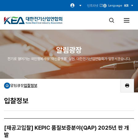
인트라넷
KR
Language ·
검
전
색
체
창
메
열
뉴
기
열
기
알림광장
전기로 열어가는 국민행복세상 '혁신플랫폼' 실현. 대한전기산업연합회가 앞장서겠습니다.
알림광장
입찰정보
홈
인
쇄
입찰정보
[재공고입찰] KEPIC 품질보증분야(QAP) 2025년 판 개
발