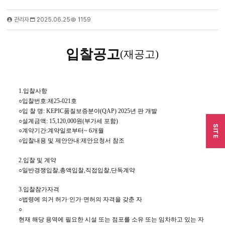
관리자
2025.06.25
1159
입찰공고
(
재공고
)
1.
입찰사항
○
입찰번호
:
제
25-021
호
○
입 찰 명
: KEPIC
품질보증분야
(QAP) 2025
년 판 개발
○
설계금액
: 15,120,000
원
(
부가세 포함
)
SITE
○
계약기간
:
계약일로부터
~ 6
개월
○
입찰내용 및 제안안내
:
제안요청서 참조
2.
입찰 및 계약
○
일반경쟁입찰
,
총액입찰
,
직접입찰
,
단독계약
3.
입찰참가자격
○
법령에 의거 허가
·
인가
·
면허의 자격을 갖춘 자
○
현재 해당 용역에 필요한 시설 또는 점포를 소유 또는 임차하고 있는 자