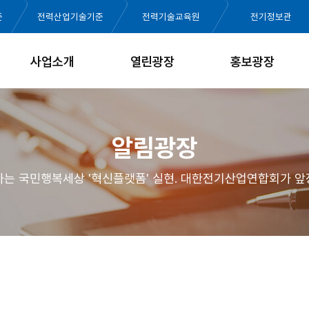
준
전력산업기술기준
전력기술교육원
전기정보관
사업소개
열린광장
홍보광장
알림광장
가는 국민행복세상 '혁신플랫폼' 실현. 대한전기산업연합회가 앞