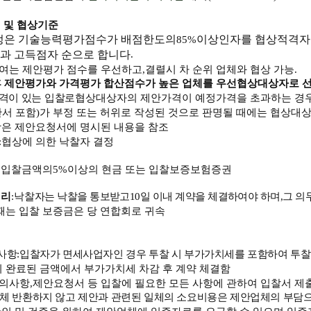
 및 협상기준
정은 기술능력평가점수가 배점한도의
이상인자를 협상적격자
85%
결과 고득점자 순으로 합니다
.
여는 제안평가 점수를 우선하고
,
결렬시 차 순위 업체와 협상 가능
.
후 제안평가와 가격평가 합산점수가 높은 업체를 우선협상대상자로 
격이 있는 입찰로
협상대상자의 제안가격이 예정가격을 초과하는 경우
서 포함
)
가 부정 또는 허위로 작성된 것으로 판명될 때에는 협상대상
항은 제안요청서에 명시된 내용을 참조
:
협상에 의한 낙찰자 결정
:
입찰금액의
5%
이상의 현금 또는 입찰보증보험증권
처리
:
낙
찰자는 낙찰을 통보받고
10
일 이내 계약을 체결하여야 하며
,
그 의
때는 입찰 보증금은 당 연합회로 귀속
사항
:
입찰자가 면세사업자인 경우 투찰 시 부가가치세를 포함하여 투
 완료된 금액에서 부가가치세 차감 후 계약 체결함
유의사항
,
제안요청서 등 입찰에 필요한 모든 사항에 관하여 입찰서 제
일체 반환하지 않고 제안과 관련된 일체의 소요비용은 제안업체의 부담으