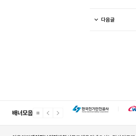
다음글
배너모음
일
이
다
시
전
음
정
배
배
지
너
너