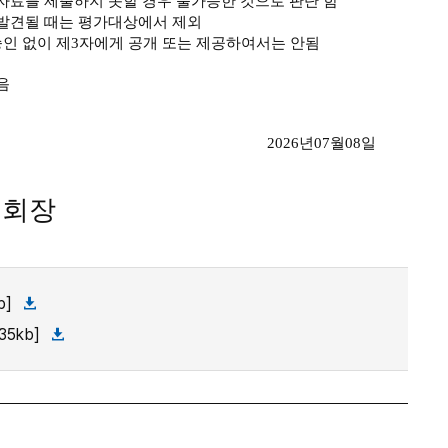
자료를 제출하지 못할 경우 불가능한 것으로 판단 함
 발견될 때는 평가대상에서 제외
인 없이 제
3
자에게 공개 또는 제공하여서는 안됨
음
2026
년
07
월
08
일
 회장
b]
5kb]