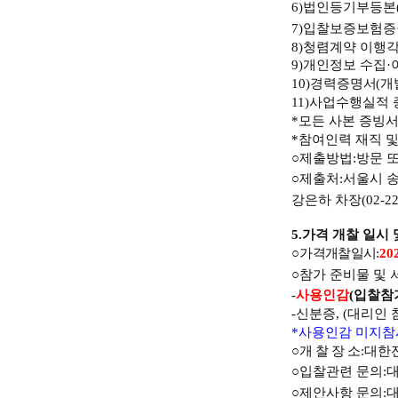
6)
법인등기부등본
7)
입찰보증보험증
8)
청렴계약 이행
9)
개인정보 수집
·
10)
경
력증명서
(
개
11)
사업수행실적 
*
모든 사본 증빙
*
참여인력 재직 및
○
제출방법
:
방문 
○
제출처
:
서울시 
강은하 차장
(02-2
5.
가격 개찰 일시 
○
가격개찰일시
:
20
○
참가 준비물 및 
-
사용인감
(
입찰참
-
신분증
, (
대리인 
*
사용인감 미지참
○
개찰장
소
:
대한
○
입찰관련 문의
:
○
제안사항 문의
: