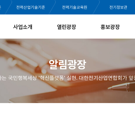
준
전력산업기술기준
전력기술교육원
전기정보관
사업소개
열린광장
홍보광장
알림광장
가는 국민행복세상 '혁신플랫폼' 실현. 대한전기산업연합회가 앞