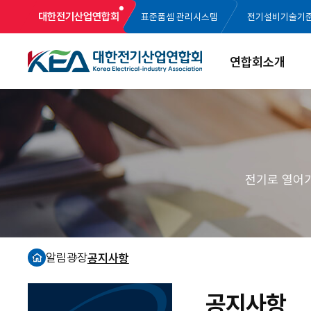
대한전기산업연합회
표준품셈 관리시스템
전기설비기술기
연합회소개
전기로 열어
알림광장
공지사항
홈
공지사항