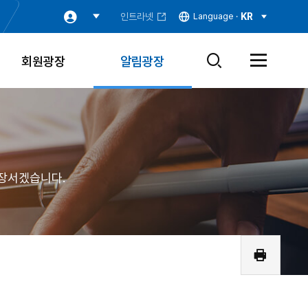
인트라넷
Language ·
KR
회원광장
알림광장
검
전
색
체
창
메
열
뉴
기
열
기
장서겠습니다.
인
쇄