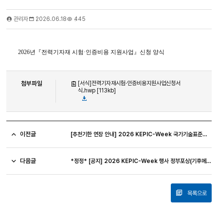
관리자
2026.06.18
445
2026년『전력기자재 시험·인증비용 지원사업』신청 양식
첨부파일
[서식]전력기자재시험·인증비용지원사업신청서
식.hwp [113kb]
이전글
[추천기한 연장 안내] 2026 KEPIC-Week 국가기술표준원 원장 표창 후보자 추천기한 연장(~7.8)
다음글
*정정* [공지] 2026 KEPIC-Week 행사 정부포상(기후에너지환경부, 국가기술표준원) 후보자 추천
목록으로