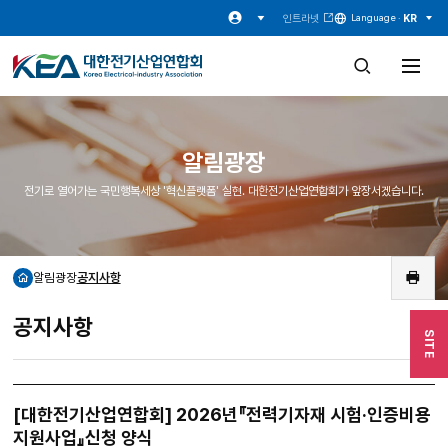
인트라넷
KR
Language ·
검
전
색
체
창
메
열
뉴
기
열
기
알림광장
전기로 열어가는 국민행복세상 '혁신플랫폼' 실현. 대한전기산업연합회가 앞장서겠습니다.
알림광장
공지사항
홈
인
쇄
공지사항
SITE
[대한전기산업연합회] 2026년『전력기자재 시험·인증비용
지원사업』신청 양식