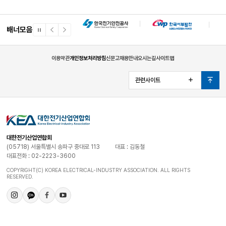
배너모음
일
이
다
시
전
음
정
배
배
지
너
너
이용약관
개인정보처리방침
신문고
채용안내
오시는길
사이트맵
관련사이트
열
맨
기
위
로
대한전기산업연합회
(05718) 서울특별시 송파구 중대로 113
대표 : 김동철
대표전화 : 02-2223-3600
COPYRIGHT(C) KOREA ELECTRICAL-INDUSTRY ASSOCIATION. ALL RIGHTS
RESERVED.
인
카
페
유
스
카
이
튜
타
오
스
브
그
채
북