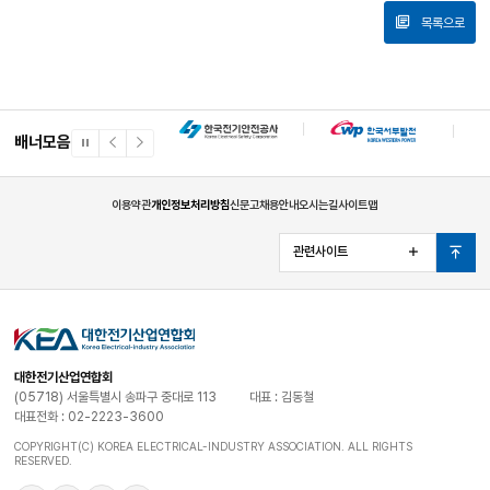
목록으로
배너모음
일
이
다
시
전
음
정
배
배
지
너
너
이용약관
개인정보처리방침
신문고
채용안내
오시는길
사이트맵
관련사이트
열
맨
기
위
로
대한전기산업연합회
(05718) 서울특별시 송파구 중대로 113
대표 : 김동철
대표전화 : 02-2223-3600
COPYRIGHT(C) KOREA ELECTRICAL-INDUSTRY ASSOCIATION. ALL RIGHTS
RESERVED.