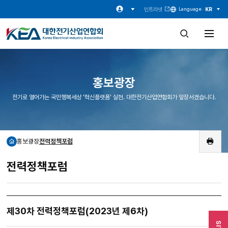
인트라넷
KR
Language ·
검
전
색
체
창
메
열
뉴
기
열
기
홍보광장
전기로 열어가는 국민행복세상 '혁신플랫폼' 실현. 대한전기산업연합회가 앞장서겠습니다.
홍보광장
전력정책포럼
홈
인
쇄
전력정책포럼
제30차 전력정책포럼(2023년 제6차)
SITE