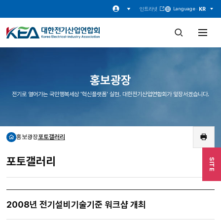
인트라넷
KR
Language ·
검
전
색
체
창
메
열
뉴
기
열
기
홍보광장
전기로 열어가는 국민행복세상 '혁신플랫폼' 실현. 대한전기산업연합회가 앞장서겠습니다.
홍보광장
포토갤러리
홈
인
쇄
포토갤러리
SITE
2008년 전기설비기술기준 워크샵 개최