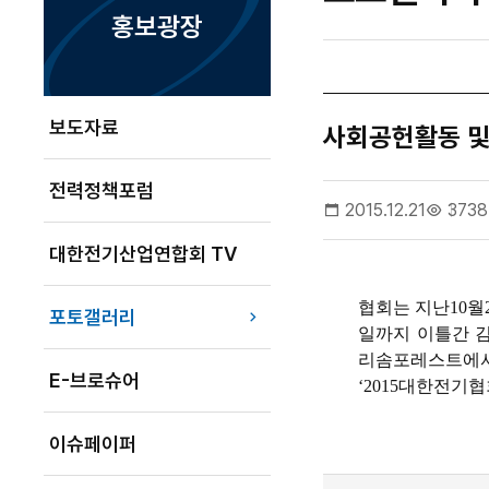
홍보광장
보도자료
사회공헌활동 및
전력정책포럼
2015.12.21
3738
대한전기산업연합회 TV
협회는 지난
10
월
포토갤러리
일까지 이틀간 
리솜포레스트에서
E-브로슈어
‘2015
대한전기협
이슈페이퍼