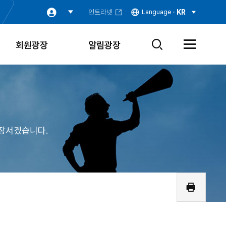
인트라넷
Language ·
KR
회원광장
알림광장
검
전
색
체
창
메
열
뉴
기
열
기
장서겠습니다.
인
쇄