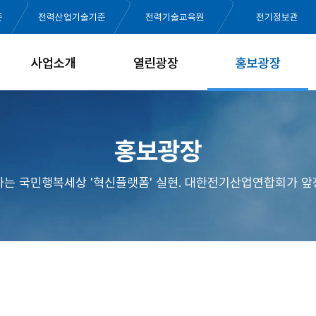
준
전력산업기술기준
전력기술교육원
전기정보관
사업소개
열린광장
홍보광장
홍보광장
가는 국민행복세상 '혁신플랫폼' 실현. 대한전기산업연합회가 앞