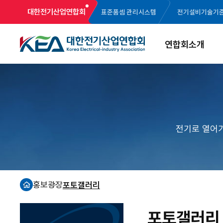
대한전기산업연합회
표준품셈 관리시스템
전기설비기술기
연합회소개
전기로 열어
홍보광장
포토갤러리
홈
포토갤러리