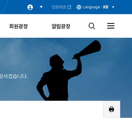
인트라넷
Language ·
KR
회원광장
알림광장
검
전
색
체
창
메
열
뉴
기
열
기
장서겠습니다.
인
쇄