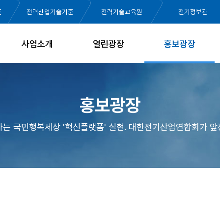
준
전력산업기술기준
전력기술교육원
전기정보관
사업소개
열린광장
홍보광장
홍보광장
가는 국민행복세상 '혁신플랫폼' 실현. 대한전기산업연합회가 앞