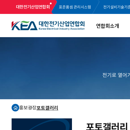
대한전기산업연합회
표준품셈 관리시스템
전기설비기술기
연합회소개
전기로 열어
홍보광장
포토갤러리
홈
포토갤러리