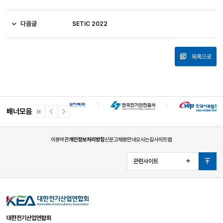
다음글
SETIC 2022
목록으로
배너모음
일
이
다
시
전
음
정
배
배
지
너
너
이용약관
개인정보처리방침
신문고
채용안내
오시는길
사이트맵
관련사이트
열
맨
기
위
로
대한전기산업연합회