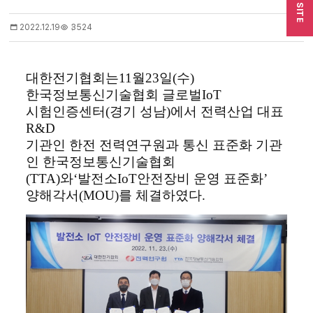
SITE
2022.12.19
3524
대한전기협회는
11
월
23
일
(
수
)
한국정보통신기술협회 글로벌
IoT
시험인증센터
(
경기 성남
)
에서 전력산업 대표
R&D
기관인 한전 전력연구원과 통신 표준화 기관
인 한국정보통신기술협회
(TTA)
와
‘
발전소
IoT
안전장비 운영 표준화
’
양해각서
(MOU)
를 체결하였다
.