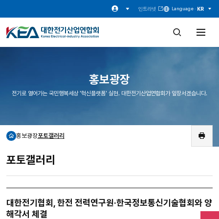
인트라넷
KR
Language ·
검
전
색
체
창
메
열
뉴
기
열
기
홍보광장
전기로 열어가는 국민행복세상 '혁신플랫폼' 실현. 대한전기산업연합회가 앞장서겠습니다.
홍보광장
포토갤러리
홈
인
쇄
포토갤러리
대한전기협회, 한전 전력연구원·한국정보통신기술협회와 양
해각서 체결