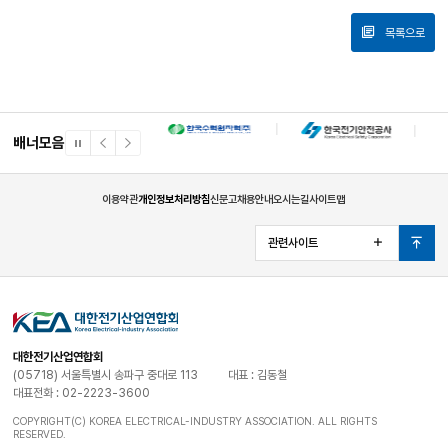
목록으로
배너모음
일
이
다
시
전
음
정
배
배
지
너
너
이용약관
개인정보처리방침
신문고
채용안내
오시는길
사이트맵
관련사이트
열
맨
기
위
로
대한전기산업연합회
(05718) 서울특별시 송파구 중대로 113
대표 : 김동철
대표전화 : 02-2223-3600
COPYRIGHT(C) KOREA ELECTRICAL-INDUSTRY ASSOCIATION. ALL RIGHTS
RESERVED.