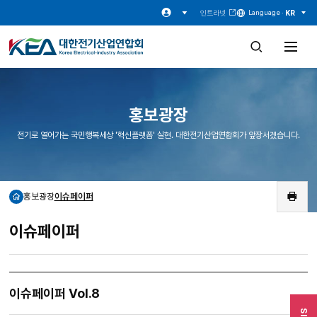
인트라넷
KR
Language ·
검
전
색
체
창
메
열
뉴
기
열
기
홍보광장
전기로 열어가는 국민행복세상 '혁신플랫폼' 실현. 대한전기산업연합회가 앞장서겠습니다.
홍보광장
이슈페이퍼
홈
인
쇄
이슈페이퍼
이슈페이퍼 Vol.8