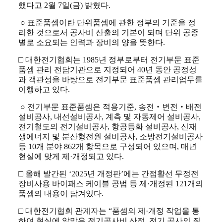
했다고 2월 7일(금) 밝혔다.
○ 표준품셈이란 단위품셈에 관한 정부의 기준을 정
리한 것으로서 공사비 산출의 기본이 되며 단위 공종
별로 소요되는 인력과 장비의 양을 뜻한다.
□ 대한전기협회는 1985년 정부로부터 전기부문 표준
품셈 관리 전담기관으로 지정되어 40년 동안 공정성
과 객관성을 바탕으로 전기부문 표준품셈 관리업무를
이행하고 있다.
○ 전기부문 표준품셈은 적용기준, 송전‧변전‧배전
설비공사, 내선설비공사, 계측 및 자동제어 설비공사,
전기철도의 전기설비공사, 항공등화 설비공사, 신재
생에너지 및 분산형전원 설비공사, 소방전기설비공사
등 10개 분야 862개 항목으로 구성되어 있으며, 매년
현실에 맞게 제·개정되고 있다.
□ 올해 발간된 ‘2025년 개정판’에는 간접활선 무정전
장비사용 바이패스 케이블 공법 등 제·개정된 121개의
품셈의 내용이 담겨있다.
□ 대한전기협회 관계자는 “품셈의 제·개정 작업을 통
하여 현실에 알맞은 전기공사비 산정, 전기 공사의 질