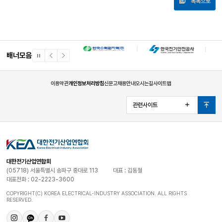
목록으로
배너모음
일
이
다
시
전
음
정
배
배
지
너
너
이용약관
개인정보처리방침
신문고
채용안내
오시는길
사이트맵
관련사이트
열
맨
기
위
로
대한전기산업연합회
(05718) 서울특별시 송파구 중대로 113
대표 : 김동철
대표전화 : 02-2223-3600
COPYRIGHT(C) KOREA ELECTRICAL-INDUSTRY ASSOCIATION. ALL RIGHTS
RESERVED.
인
카
페
유