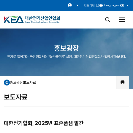
인트라넷
KR
Language ·
검
전
색
체
창
메
열
뉴
기
열
기
홍보광장
전기로 열어가는 국민행복세상 '혁신플랫폼' 실현. 대한전기산업연합회가 앞장서겠습니다.
홍보광장
보도자료
홈
인
쇄
보도자료
대한전기협회, 2025년 표준품셈 발간