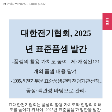
관리자
2025.02.10
6937
SITE
대한전기협회
, 2025
년 표준품셈 발간
-
품셈의 활용 가치도 높여
...
제
·
개정된
121
개의 품셈 내용 담겨
-
- 1985
년 전기부문 표준품셈 관리 전담기관 선정
...
공정
·
객관성 바탕으로 관리
-
□ 대한전기협회는 품셈의 활용 가치도와 현장의 이해
도를 높이기 위하여 ‘2025년 표준품셈’개정판을 발간