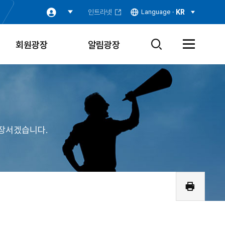
인트라넷
Language ·
KR
회원광장
알림광장
검
전
색
체
창
메
열
뉴
기
열
기
장서겠습니다.
인
쇄