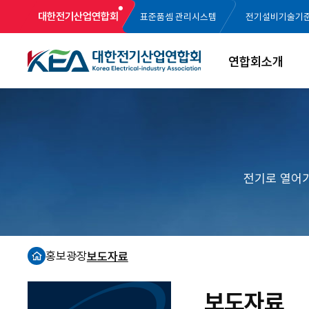
대한전기산업연합회
표준품셈 관리시스템
전기설비기술기
연합회소개
전기로 열어
홍보광장
보도자료
홈
보도자료