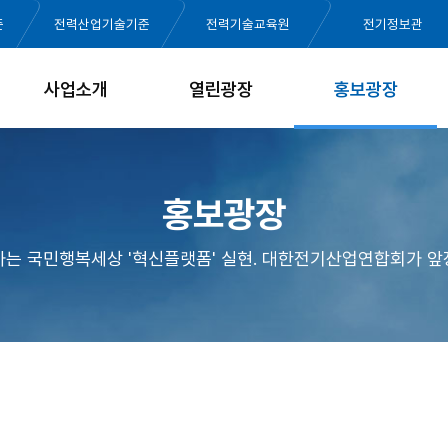
준
전력산업기술기준
전력기술교육원
전기정보관
사업소개
열린광장
홍보광장
홍보광장
가는 국민행복세상 '혁신플랫폼' 실현. 대한전기산업연합회가 앞