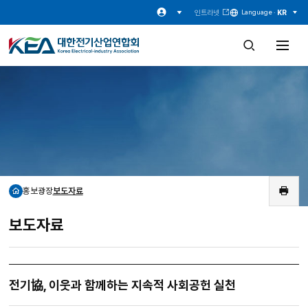
인트라넷
KR
Language ·
검
전
색
체
창
메
열
뉴
기
열
기
홍보광장
보도자료
홈
인
쇄
보도자료
전기協, 이웃과 함께하는 지속적 사회공헌 실천