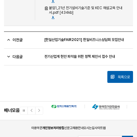
붙임1_21년 전기설비기술기준 및 KEC 해설교육 안내
서.pdf [434kb]
이전글
[한일산업기술FAIR2021] 한일비즈니스상담회 모집안내
다음글
전기산업계 현안 파악을 위한 정책 제안서 접수 안내
목록으로
배너모음
일
이
다
시
전
음
정
배
배
지
너
너
이용약관
개인정보처리방침
신문고
채용안내
오시는길
사이트맵