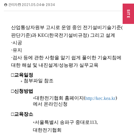
관리자
2021.05.04
2934
SITE
산업통상자원부 고시로 운영 중인 전기설비기술기준
(
판단기준
)
과 KEC(한국전기설비규정) 그리고 설계
⋅시공
⋅유지
⋅검사 등에 관한 사항을 알기 쉽게 풀이한 기술지침에
대한 해설 및 내진설계/성능평가 실무교육
□
교육일정
첨부파일 참조
◦
□
신청방법
(
)
◦
대한전기협회 홈페이지
http://kec.kea.kr
에서 온라인신청
□
교육장소
◦
서울특별시 송파구 중대로
113,
대한전기협회