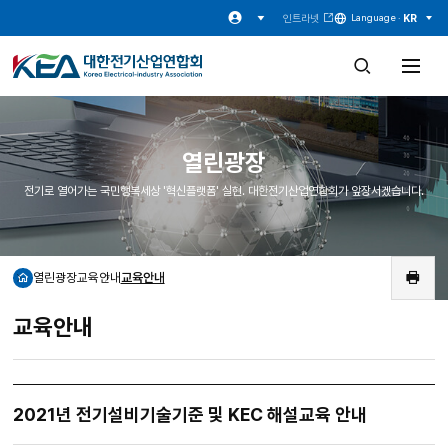
인트라넷
KR
Language ·
검
전
색
체
창
메
열
뉴
기
열
기
열린광장
전기로 열어가는 국민행복세상 '혁신플랫폼' 실현. 대한전기산업연합회가 앞장서겠습니다.
열린광장
교육안내
교육안내
홈
인
쇄
교육안내
2021년 전기설비기술기준 및 KEC 해설교육 안내