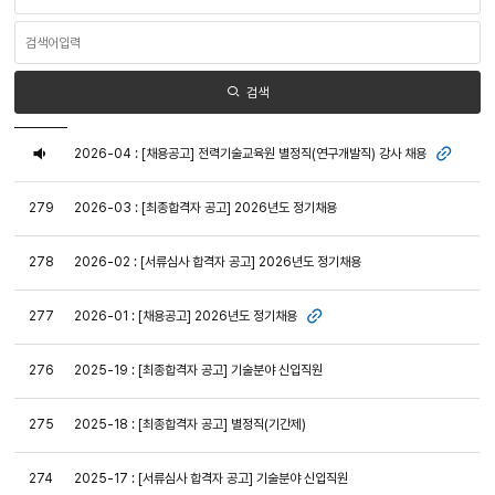
영
역
검
선
색
택
어
입
력
검색
목
록
공
2026-04 : [채용공고] 전력기술교육원 별정직(연구개발직) 강사 채용
첨부파
-
지
번
호,
279
2026-03 : [최종합격자 공고] 2026년도 정기채용
제
목,
작
278
2026-02 : [서류심사 합격자 공고] 2026년도 정기채용
성
자,
등
2026-01 : [채용공고] 2026년도 정기채용
277
록
첨부파일
일,
조
회
276
2025-19 : [최종합격자 공고] 기술분야 신입직원
수
정
보
275
2025-18 : [최종합격자 공고] 별정직(기간제)
제
공
274
2025-17 : [서류심사 합격자 공고] 기술분야 신입직원