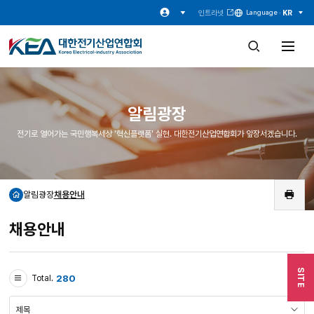
인트라넷
KR
Language ·
검
전
색
체
창
메
열
뉴
기
열
기
알림광장
전기로 열어가는 국민행복세상 '혁신플랫폼' 실현. 대한전기산업연합회가 앞장서겠습니다.
알림광장
채용안내
홈
인
쇄
채용안내
SITE
280
Total.
검
색