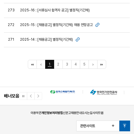
273
2025-16 : [서류심사 합격자 공고] 별정직(기간제)
2025-15 : [채용공고] 별정직(기간제) 채용 연장공고
272
첨부파일
2025-14 : [채용공고] 별정직(기간제)
271
첨부파일
처
이
1
2
3
4
5
다
끝
음
전
음
페
페
10
10
이
이
페
페
지
지
이
이
지
지
배너모음
일
이
다
시
전
음
정
배
배
지
너
너
이용약관
개인정보처리방침
신문고
채용안내
오시는길
사이트맵
관련사이트
열
맨
기
위