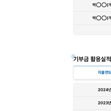
박◯◯(개
박◯◯(개
기부금 활용실
지출연
2024
2023