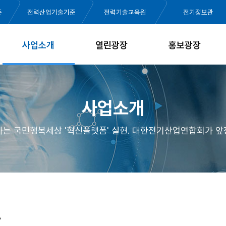
준
전력산업기술기준
전력기술교육원
전기정보관
사업소개
열린광장
홍보광장
사업소개
가는 국민행복세상 '혁신플랫폼' 실현. 대한전기산업연합회가 앞
황