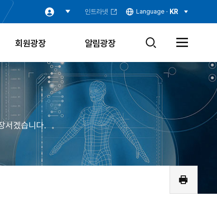
인트라넷
Language ·
KR
회원광장
알림광장
검
전
색
체
창
메
열
뉴
기
열
기
장서겠습니다.
인
쇄