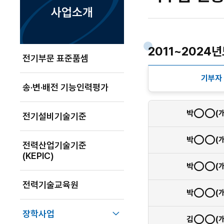
사업소개
2011~2024
전기부문 표준품셈
기부자
송·변·배전 기능인력평가
박◯◯(개
전기설비기술기준
박◯◯(개
전력산업기술기준
(KEPIC)
박◯◯(개
전력기술교육원
박◯◯(개
하위메뉴 닫기
장학사업
김◯◯(개