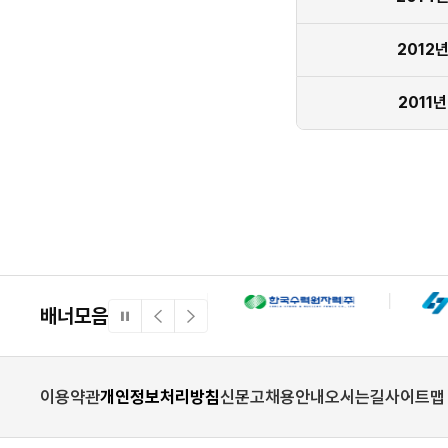
2012
2011년
배너모음
일
이
다
시
전
음
정
배
배
지
너
너
이용약관
개인정보처리방침
신문고
채용안내
오시는길
사이트맵