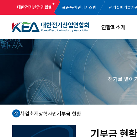
대한전기산업연합회
표준품셈 관리시스템
전기설비기술기
연합회소개
전기로 열어
사업소개
장학사업
기부금 현황
홈
기부금 현