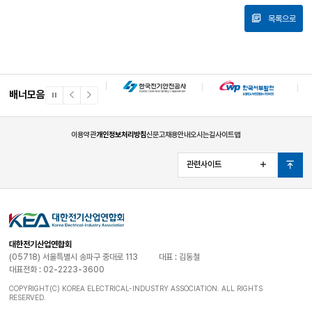
목록으로
배너모음
일
이
다
시
전
음
정
배
배
지
너
너
이용약관
개인정보처리방침
신문고
채용안내
오시는길
사이트맵
관련사이트
열
맨
기
위
로
대한전기산업연합회
(05718) 서울특별시 송파구 중대로 113
대표 : 김동철
대표전화 : 02-2223-3600
COPYRIGHT(C) KOREA ELECTRICAL-INDUSTRY ASSOCIATION. ALL RIGHTS
RESERVED.