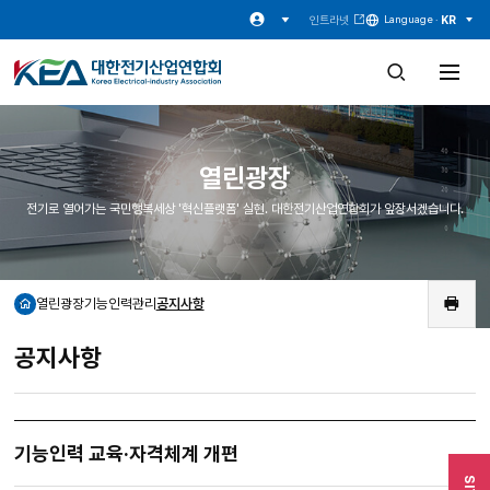
인트라넷
KR
Language ·
검
전
색
체
창
메
열
뉴
기
열
기
열린광장
전기로 열어가는 국민행복세상 '혁신플랫폼' 실현. 대한전기산업연합회가 앞장서겠습니다.
열린광장
기능인력관리
공지사항
홈
인
쇄
공지사항
기능인력 교육·자격체계 개편