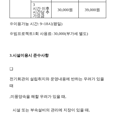
3
시간 이후
30,000
원
39,000
원
시간당 추
가요금
※
이용가능 시간
: 9~18
시
(
평일
)
※
빔프로젝트
1
회 사용료
: 30,000(
부가세 별도
)
3.
시설이용시 준수사항
❑
전기회관의 설립취지와 운영내용에 반하는 우려가 있을
때
,
미풍양속을 해할 우려가 있을 때
,
시설 또는 부속설비의 관리에 지장이 있을 때
,