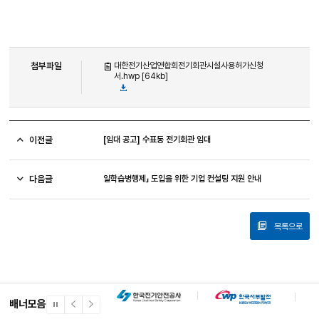
첨부파일
대한전기산업연합회전기회관시설사용허가신청
서.hwp [64kb]
이전글
[임대 공고] 수표동 전기회관 임대
다음글
일학습병행제」 도입을 위한 기업 컨설팅 지원 안내
목록으로
배너모음
일
이
다