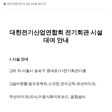
관리자
2015.08.28
8079
대한전기산업연합회 전기회관 시설
대여 안내
1.
시설 안내
❑
위 치
:
서울시 송파구 중대로
113
전기회관
15
층
❑
설비현황
:
빔프로젝트
,
스크린
,
전자교탁
,
유선마이크
,
무선마이크
(2EA),
이동식화이트보드
,
음향설비