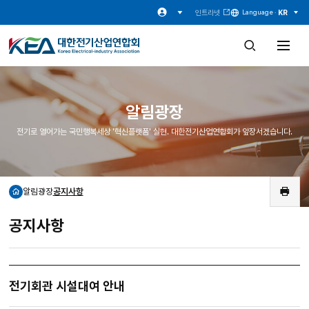
인트라넷
KR
Language ·
검
전
색
체
창
메
열
뉴
기
열
기
알림광장
전기로 열어가는 국민행복세상 '혁신플랫폼' 실현. 대한전기산업연합회가 앞장서겠습니다.
알림광장
공지사항
홈
인
쇄
공지사항
전기회관 시설대여 안내