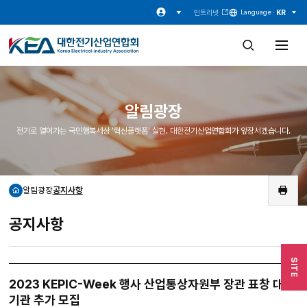
인트라넷
KR
Language ·
검
전
색
체
창
메
열
뉴
기
열
기
알림광장
전기로 열어가는 국민행복세상 '혁신플랫폼' 실현. 대한전기산업연합회가 앞장서겠습니다.
알림광장
공지사항
홈
인
쇄
공지사항
SITE
2023 KEPIC-Week 행사 산업통상자원부 장관 표창 대상
기관 추가 모집