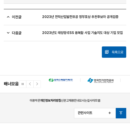
이전글
2023년 전력산업발전유공 정부포상 추천후보자 공개검증
다음글
2023년도 태양광·ESS 융복합 사업 기술지도 대상 기업 모집
목록으로
배너모음
일
이
다
시
전
음
정
배
배
지
너
너
이용약관
개인정보처리방침
신문고
채용안내
오시는길
사이트맵
관련사이트
열
맨
기
위
로