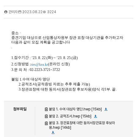
관리자
2023.08.22
3224
중소
ㆍ
중견기업 대상으로 산업통상자원부 장관 표창 대상기관을 추가하고자
다음과 같이 모집 계획을 공고합니다
.
접수기간
화
금
1.
: ‘23. 8. 22.(
) ~ ‘23. 8. 25.(
)
신청방법
온라인 신청
2.
:
(
)
ries@kea.kr
문 의 처
3.
: 02-2223-3721~3722
붙임
수여 대상자 명단
1.
공적조서
공적증빙 자료는 추후 제출 가능
2.
(
)
3.
장관표창에 대한 동의서
(
장관표창 후보자용
)
양식 각
1
부. 끝.
첨부파일
붙임 1. 수여 대상자 명단.hwp [15kb]
붙임 2. 공적조서.hwp [15kb]
붙임 3. 장관표창에 대한 동의서장관표창 후보자
용.hwp [14kb]