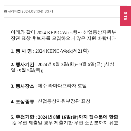
관리자
2024.08.13
3371
SITE
아래와 같이
행사 산업통상자원부
2024 KEPIC-Week
장관 표창 후보자를 모집하오니 많은 지원 바랍니다
.
제
회
1.
행 사 명
: 2024 KEPIC-Week(
21
)
년
월
일
화
월
일
금
시상
2.
행사기간
: 2024
9
3
(
)
∼
9
6
(
) [
일
월
일
목
: 9
5
(
)]
제주 라마다프라자 호텔
3.
행사장소
:
산업통상자원부장관 표창
4.
포상종류
:
추천기한
년
월
일
금
까지 접수분에 한함
5.
: 2024
8
16
(
)
우편 제출일 경우 제출기한 우편 소인분까지 유효
※