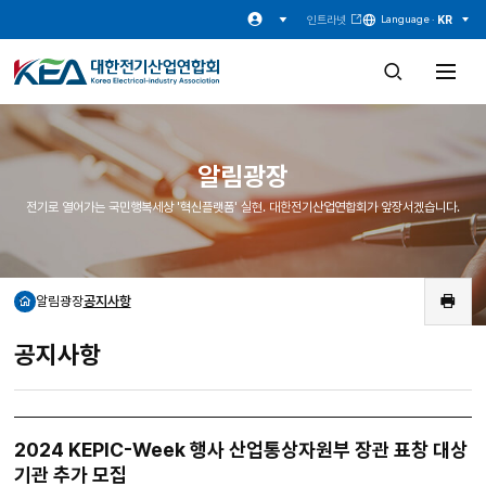
인트라넷
KR
Language ·
검
전
색
체
창
메
열
뉴
기
열
기
알림광장
전기로 열어가는 국민행복세상 '혁신플랫폼' 실현. 대한전기산업연합회가 앞장서겠습니다.
알림광장
공지사항
홈
인
쇄
공지사항
2024 KEPIC-Week 행사 산업통상자원부 장관 표창 대상
기관 추가 모집