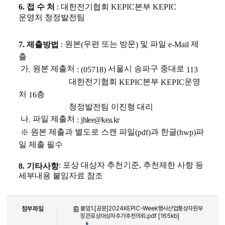
6.
접 수 처
:
대한전기협회
KEPIC
본부
KEPIC
운영처 청정발전팀
원본
우편 또는 방문
및 파일
제
7.
제출방법
:
(
)
e-Mail
출
가
원본 제출처
서울시 송파구 중대로
.
: (05718)
113
대한전기협회
본부
운영
KEPIC
KEPIC
처
층
16
청정발전팀 이진형 대리
나
파일 제출처
.
:
jhlee@kea.kr
원본 제출과 별도로 스캔 파일
과 한글
파
※
(pdf)
(hwp)
일 제출 필수
: 포상 대상자 추천기준, 추천제한 사항 등
8. 기타사항
세부내용 붙임자료 참조
첨부파일
붙임1.[공문]2024KEPIC-Week행사산업통상자원부
장관포상대상자추가추천의뢰.pdf [165kb]