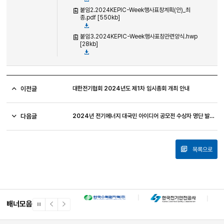
붙임2.2024KEPIC-Week행사표창계획(안)_최
종.pdf [550kb]
붙임3.2024KEPIC-Week행사표창관련양식.hwp
[28kb]
이전글
대한전기협회 2024년도 제1차 임시총회 개최 안내
다음글
2024년 전기에너지 대국민 아이디어 공모전 수상자 명단 발표(수정 재공고)
목록으로
배너모음
일
이
다
시
전
음
정
배
배