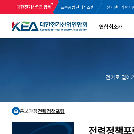
대한전기산업연합회
표준품셈 관리시스템
전기설비기술기
연합회소개
전기로 열어
홍보광장
전력정책포럼
홈
전력정책포