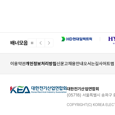
배너모음
일
이
다
시
전
음
정
배
배
지
너
너
이용약관
개인정보처리방침
신문고
채용안내
오시는길
사이트맵
대한전기산업연합회
(05718) 서울특별시 송파구 
COPYRIGHT(C) KOREA ELECT