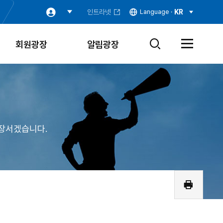
인트라넷
Language ·
KR
회원광장
알림광장
검
전
색
체
창
메
열
뉴
기
열
기
장서겠습니다.
인
쇄