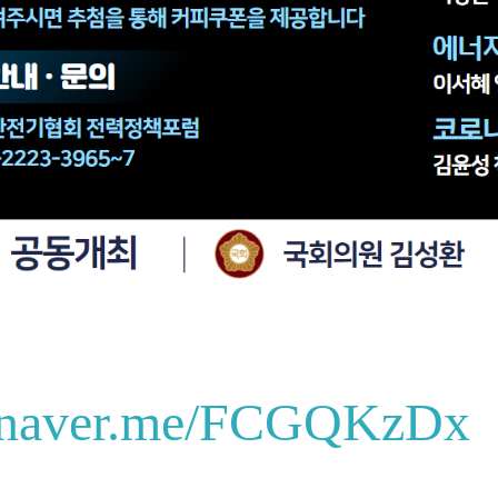
//naver.me/FCGQKzDx