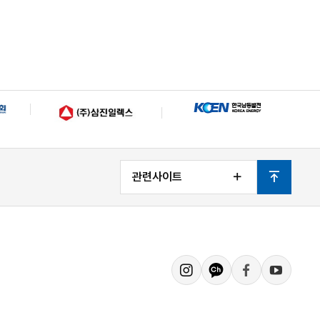
관련사이트
열
맨
기
위
로
인
카
페
유
스
카
이
튜
타
오
스
브
그
채
북