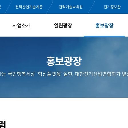
준
전력산업기술기준
전력기술교육원
전기정보관
사업소개
열린광장
홍보광장
홍보광장
가는 국민행복세상 '혁신플랫폼' 실현. 대한전기산업연합회가 앞
럼