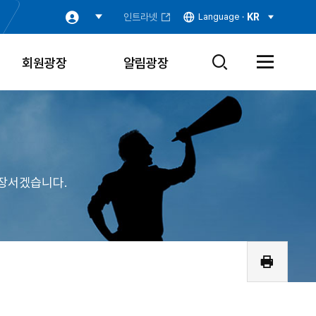
인트라넷
Language ·
KR
회원광장
알림광장
검
전
색
체
창
메
열
뉴
기
열
기
장서겠습니다.
인
쇄