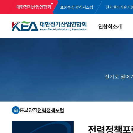
대한전기산업연합회
표준품셈 관리시스템
전기설비기술기
연합회소개
전기로 열어
홍보광장
전력정책포럼
홈
전력정책포