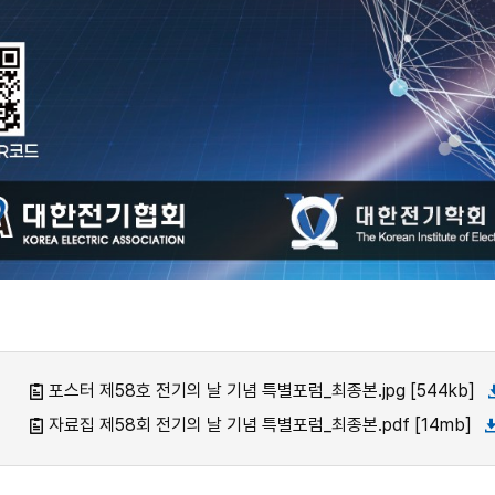
포스터 제58호 전기의 날 기념 특별포럼_최종본.jpg [544kb]
자료집 제58회 전기의 날 기념 특별포럼_최종본.pdf [14mb]