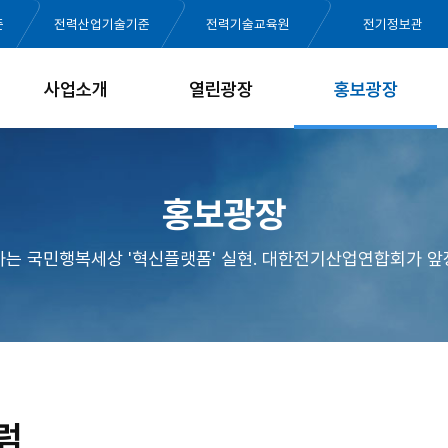
준
전력산업기술기준
전력기술교육원
전기정보관
사업소개
열린광장
홍보광장
홍보광장
가는 국민행복세상 '혁신플랫폼' 실현. 대한전기산업연합회가 앞
럼