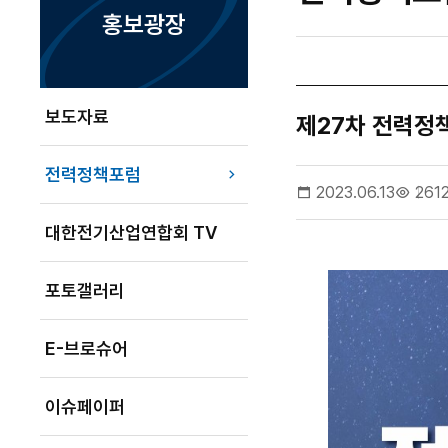
홍보광장
보도자료
제27차 전력정책
전력정책포럼
2023.06.13
261
대한전기산업연합회 TV
포토갤러리
E-브로슈어
이슈페이퍼