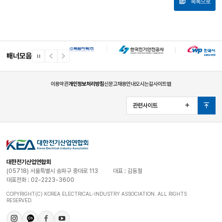
목록으로
배너모음
일
이
다
시
전
음
정
배
배
지
너
너
이용약관
개인정보처리방침
신문고
채용안내
오시는길
사이트맵
관련사이트
열
맨
기
위
로
대한전기산업연합회
(05718) 서울특별시 송파구 중대로 113
대표 : 김동철
대표전화 : 02-2223-3600
COPYRIGHT(C) KOREA ELECTRICAL-INDUSTRY ASSOCIATION. ALL RIGHTS
RESERVED.
인
카
페
유