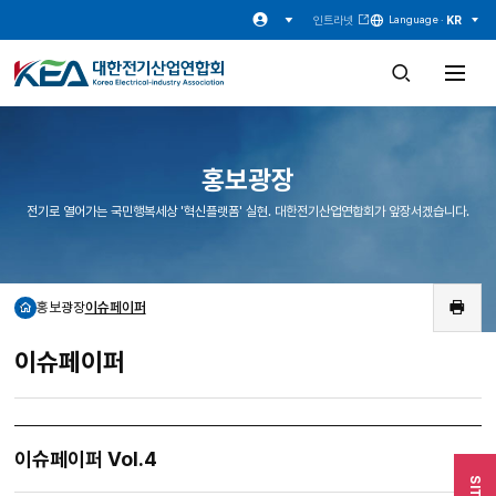
인트라넷
KR
Language ·
검
전
색
체
창
메
열
뉴
기
열
기
홍보광장
전기로 열어가는 국민행복세상 '혁신플랫폼' 실현. 대한전기산업연합회가 앞장서겠습니다.
홍보광장
이슈페이퍼
홈
인
쇄
이슈페이퍼
이슈페이퍼 Vol.4
SITE