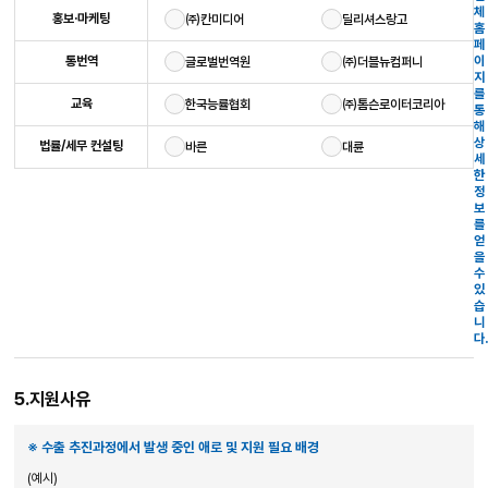
지
체
홍보·마케팅
㈜칸미디어
딜리셔스랑고
원
홈
희
페
망
이
통번역
글로벌번역원
㈜더블뉴컴퍼니
기
지
관
를
교육
한국능률협회
㈜톰슨로이터코리아
통
해
상
법률/세무 컨설팅
바른
대륜
세
한
정
보
를
얻
을
수
있
습
니
다.
5.지원사유
※ 수출 추진과정에서 발생 중인 애로 및 지원 필요 배경
(예시)