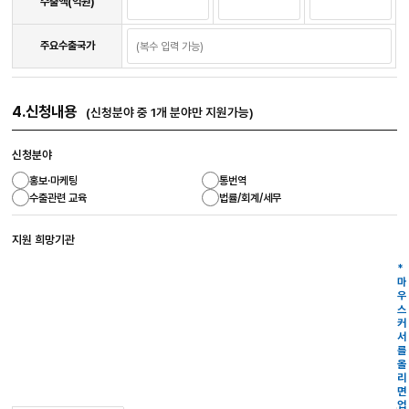
수출액(억원)
주요수출국가
4.신청내용
(신청분야 중 1개 분야만 지원가능)
신청분야
홍보·마케팅
통번역
수출관련 교육
법률/회계/세무
지원 희망기관
*
마
우
스
커
서
를
올
리
면
업