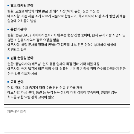
홍보·마케팅 분야
현황: 고효율 변압기 개발 완료 및 해외 시장(북미, 유럽) 진출 추진 중
애로사항: 기존 제품 소개 자료가 국문으로 한정되어, 해외 바이어 대상 초기 영업 및 제품
설명에 어려움이 발생
통번역 분야
현황: 중동(UAE) 바이어와 전력기자재 수출 협상 진행 중이며, 현지 규격 기술 사양서 및
영문 비밀유지계약서 검토 요청을 받음
애로사항: 해당 문서를 정확히 번역하고 검토할 내부 전문 인력이 부재하여 협상이
지연되고 있음
법률 컨설팅 분야
현황: 동남아시아(베트남) 현지 유통 업체와 독점 판매 계약 체결 예정
애로사항: 현지 법규에 따른 책임 소재, 상표권 보호 등 계약상 위험 요소를 파악하기 위한
전문 법률 검토가 시급
교육 분야
현황: 해외 수요 증가에 따라 수출 전담 신규 인력을 채용
애로사항: 대금 결제, 통관 등 무역 실무 전반에 대한 경험이 부족하여, 원활한 업무
처리를 위한 역량 강화 교육이 필요