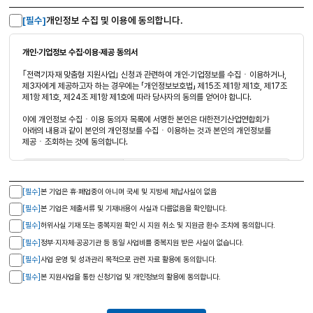
[필수]
개인정보 수집 및 이용에 동의합니다.
개인·기업정보 수집·이용·제공 동의서
｢전력기자재 맞춤형 지원사업｣ 신청과 관련하여 개인·기업정보를 수집ㆍ이용하거나,
제3자에게 제공하고자 하는 경우에는 「개인정보보호법」 제15조 제1항 제1호, 제17조
제1항 제1호, 제24조 제1항 제1호에 따라 당사자의 동의를 얻어야 합니다.
이에 개인정보 수집ㆍ이용 동의자 목록에 서명한 본인은 대한전기산업연합회가
아래의 내용과 같이 본인의 개인정보를 수집ㆍ이용하는 것과 본인의 개인정보를
제공ㆍ조회하는 것에 동의합니다.
전력기자재 맞춤형 지원사업 관련 상담, 계약
(협약) 관계의 설정ㆍ유지ㆍ이행ㆍ관리,
[필수]
본 기업은 휴·폐업중이 아니며 국세 및 지방세 체납사실이 없음
만족도 조사, 기타 법령상 의무이행, 중소기업
수집이용 목적
지원사업 통합관리시스템에서 사업 참여(신청
[필수]
본 기업은 제출서류 및 기재내용이 사실과 다름없음을 확인합니다.
및 지원) 기업정보의 수집ㆍ조회 및 활용,
[필수]
허위사실 기재 또는 중복지원 확인 시 지원 취소 및 지원금 환수 조치에 동의합니다.
대출심사 활용
[필수]
정부·지자체·공공기관 등 동일 사업비를 중복지원 받은 사실이 없습니다.
(필수적 정보) 개인식별정보 (성명, 주소,
[필수]
사업 운영 및 성과관리 목적으로 관련 자료 활용에 동의합니다.
전자우편주소, 전화번호 등), 사업 참여(신청 및
[필수]
본 지원사업을 통한 신청기업 및 개인정보의 활용에 동의합니다.
지원)기업에 대한 국세기본법 제81조의13의
과세정보로서 매출액, 납입자본금, 자산총액,
수집ㆍ이용할 항목
부채총액, 영업이익, 당기순이익 및 창·휴·
폐업일, 소득세 원천징수 인원 등, 관세법