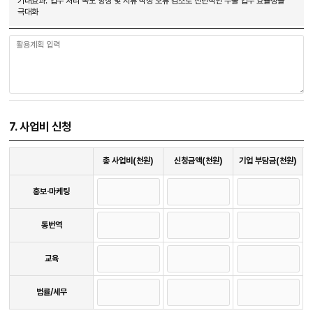
기대효과: 업무 처리 속도 향상 및 서류 작성 오류 감소로 전반적인 수출 업무 효율성을
극대화
7. 사업비 신청
사
총 사업비(천원)
신청금액(천원)
기업 부담금(천원)
업
비
사업비 신청
신
홍보·마케팅
청
통번역
교육
법률/세무