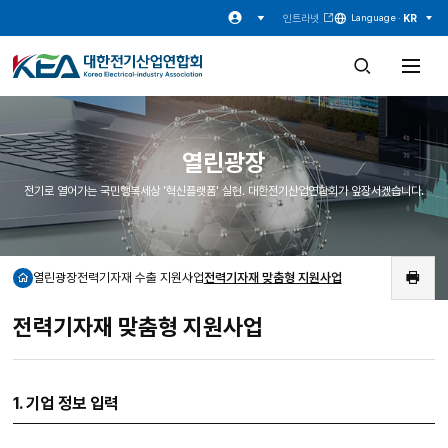
인트라넷
KR
Language ·
검
전
색
체
창
메
열
뉴
기
열
기
열린광장
전기로 열어가는 국민행복세상 '혁신플랫폼' 실현. 대한전기산업연합회가 앞장서겠습니다.
열린광장
전력기자재 수출 지원사업
전력기자재 맞춤형 지원사업
홈
인
쇄
전력기자재 맞춤형 지원사업
1. 기업 정보 입력