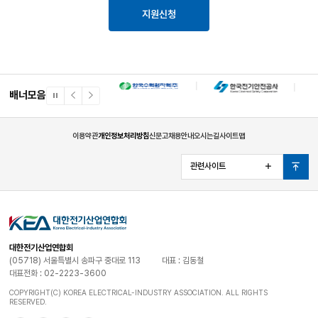
제116조에 따른 수출액 등, 고용보험법
지원신청
제2조의1의 피보험자수 등 (선택적 정보)
개인식별정보 외에 고객이 제공한 정보
수집된 개인정보 항목은 개인정보가 수집된
이후부터 폐기사유가 발생한 시점까지 보유·
보유ㆍ이용 기간
이용되며, 기업정보는 신청 및 지원기업의 사업
신청 이전 3개년부터 참여 이후 5년간 수집·
배너모음
일
이
다
이용됩니다.
시
전
음
정
배
배
위 개인정보 수집·이용에 관한 동의는
지
너
너
이용약관
개인정보처리방침
신문고
채용안내
오시는길
사이트맵
전력기자재 맞춤형 지원사업 신청 및 지원 등
사업수행을 위하여 필수사항입니다. 동의하지
않으시는 경우 전력기자재 금융지원사업 신청
관련사이트
열
맨
동의를 거부할 권리 및
등에 불이익을 받으실 수 있습니다.
기
위
동의를 거부할 경우의
※ 중소기업 지원사업 통합관리시스템에 대한
로
불이익
동의서 징구는 민법 제114조의 행정행위의
대리권 행사방식의 현명주의를 적용하여,
중소기업 지원사업의 효율적인 운영을 위해 본
사업의 소관부처 및 수행기관이 대신하여 받는
것임을 알려 드립니다.
대한전기산업연합회
(05718) 서울특별시 송파구 중대로 113
대표 : 김동철
대표전화 : 02-2223-3600
① 기후에너지환경부
② 국세청
COPYRIGHT(C) KOREA ELECTRICAL-INDUSTRY ASSOCIATION. ALL RIGHTS
RESERVED.
③ 전력기금사업단
개인정보 제3자 제공 대상
④ 본 사업 유관기관