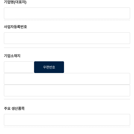
기업명(대표자)
사업자등록번호
기업소재지
우편번호
회
회
회
사
사
사
우
주
주
편
소
소
번
호
주요 생산품목