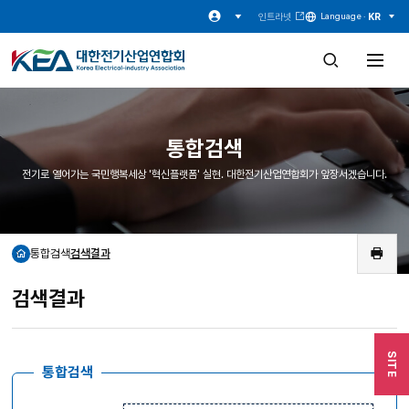
인트라넷
KR
Language ·
검
전
색
체
창
메
열
뉴
기
열
기
통합검색
전기로 열어가는 국민행복세상 '혁신플랫폼' 실현. 대한전기산업연합회가 앞장서겠습니다.
통합검색
검색결과
홈
인
쇄
검색결과
SITE
통합검색
검