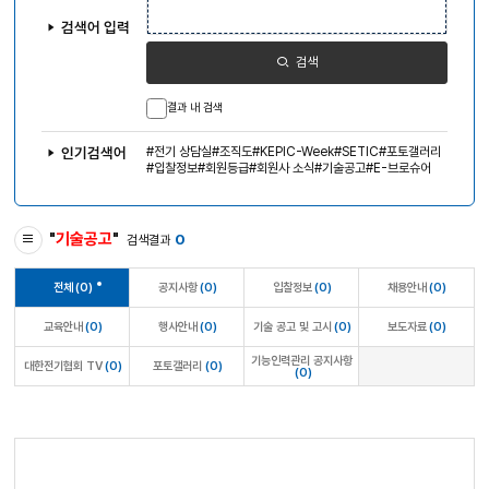
색
어
검색어 입력
입
력
검색
결과 내 검색
전기 상담실
조직도
KEPIC-Week
SETIC
포토갤러리
인기검색어
입찰정보
회원등급
회원사 소식
기술공고
E-브로슈어
"
기술공고
"
0
검색결과
전체
(0)
공지사항
(0)
입찰정보
(0)
채용안내
(0)
교육안내
(0)
행사안내
(0)
기술 공고 및 고시
(0)
보도자료
(0)
기능인력관리 공지사항
대한전기협회 TV
(0)
포토갤러리
(0)
(0)