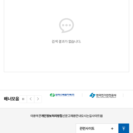
검색 결과가 없습니다.
배너모음
일
이
다
시
전
음
정
배
배
지
너
너
이용약관
개인정보처리방침
신문고
채용안내
오시는길
사이트맵
관련사이트
열
맨