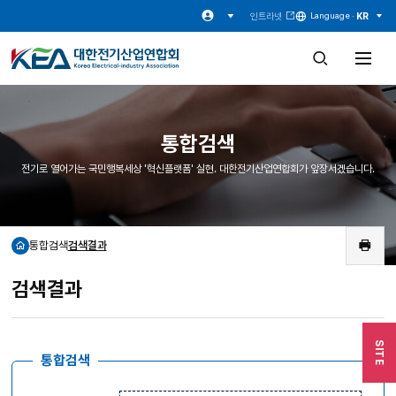
인트라넷
KR
Language ·
검
전
색
체
창
메
열
뉴
기
열
기
통합검색
전기로 열어가는 국민행복세상 '혁신플랫폼' 실현. 대한전기산업연합회가 앞장서겠습니다.
통합검색
검색결과
홈
인
쇄
검색결과
SITE
통합검색
검