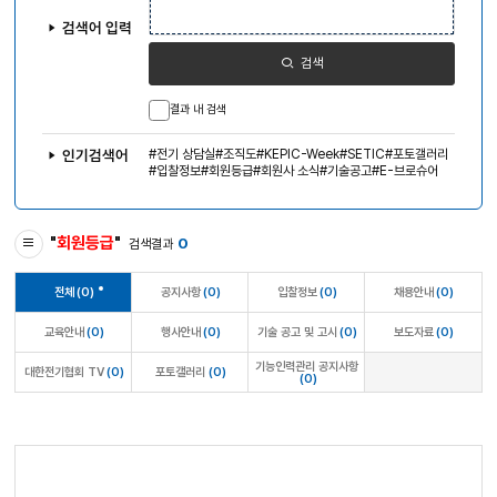
색
어
검색어 입력
입
력
검색
결과 내 검색
전기 상담실
조직도
KEPIC-Week
SETIC
포토갤러리
인기검색어
입찰정보
회원등급
회원사 소식
기술공고
E-브로슈어
"
회원등급
"
0
검색결과
전체
(0)
공지사항
(0)
입찰정보
(0)
채용안내
(0)
교육안내
(0)
행사안내
(0)
기술 공고 및 고시
(0)
보도자료
(0)
기능인력관리 공지사항
대한전기협회 TV
(0)
포토갤러리
(0)
(0)