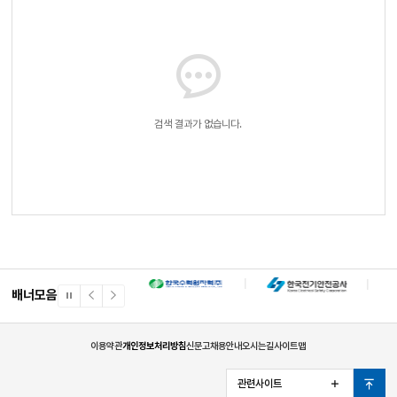
검색 결과가 없습니다.
배너모음
일
이
다
시
전
음
정
배
배
지
너
너
이용약관
개인정보처리방침
신문고
채용안내
오시는길
사이트맵
관련사이트
열
맨