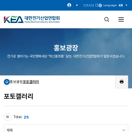
인트라넷
KR
Language ·
검
전
색
체
창
메
열
뉴
기
열
기
홍보광장
전기로 열어가는 국민행복세상 '혁신플랫폼' 실현. 대한전기산업연합회가 앞장서겠습니다.
홍보광장
포토갤러리
홈
인
쇄
포토갤러리
25
Total.
검
색