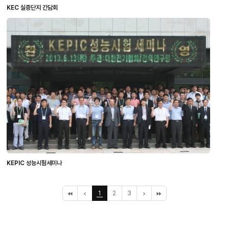
KEC 실증단지 간담회
KEPIC 성능시험세미나
처
이
1
2
3
다
끝
음
전
음
페
페
10
10
이
이
페
페
지
지
이
이
지
지