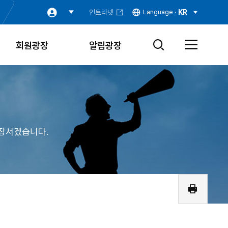
인트라넷
Language ·
KR
회원광장
알림광장
검
전
색
체
창
메
열
뉴
기
열
기
장서겠습니다.
인
쇄