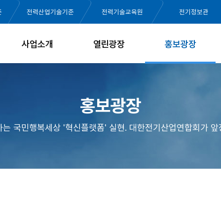
준
전력산업기술기준
전력기술교육원
전기정보관
사업소개
열린광장
홍보광장
홍보광장
가는 국민행복세상 '혁신플랫폼' 실현. 대한전기산업연합회가 앞