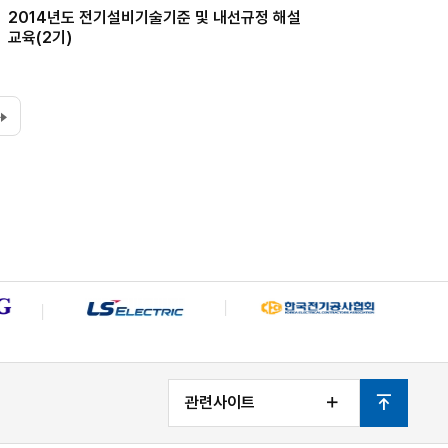
2014년도 전기설비기술기준 및 내선규정 해설
교육(2기)
끝
페
이
지
관련사이트
열
맨
기
위