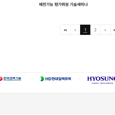
배전기능 평가위원 기술세미나
처
이
1
2
다
음
전
음
페
10
10
이
페
페
지
이
이
지
지