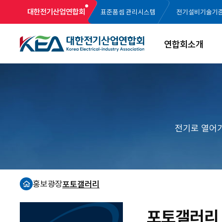
대한전기산업연합회
표준품셈 관리시스템
전기설비기술기
연합회소개
전기로 열어
홍보광장
포토갤러리
홈
포토갤러리