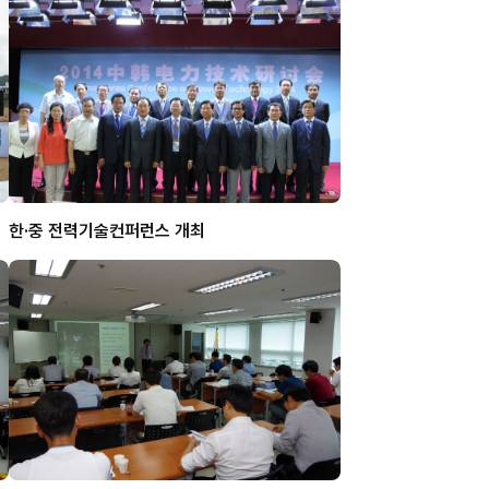
최
한·중 전력기술컨퍼런스 개최