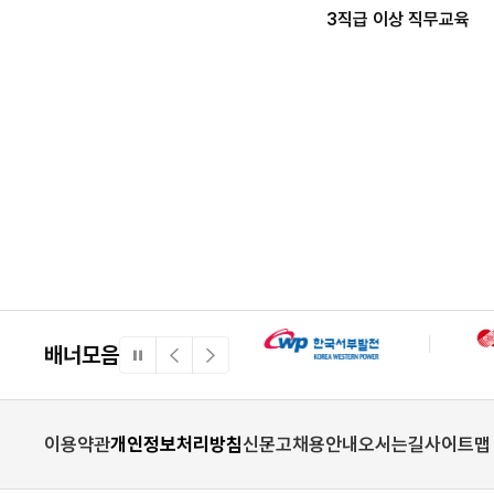
3직급 이상 직무교육
배너모음
일
이
다
시
전
음
정
배
배
지
너
너
이용약관
개인정보처리방침
신문고
채용안내
오시는길
사이트맵