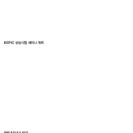
KEPIC 성능시험 세미나 개최
창립 50년사 발간