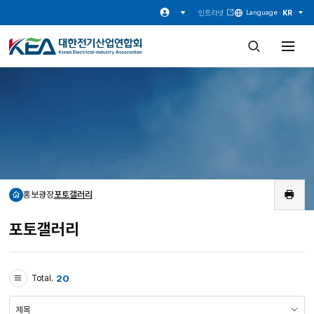
인트라넷
KR
Language ·
검
전
색
체
창
메
열
뉴
기
열
기
홍보광장
포토갤러리
홈
인
쇄
포토갤러리
20
Total.
검
색