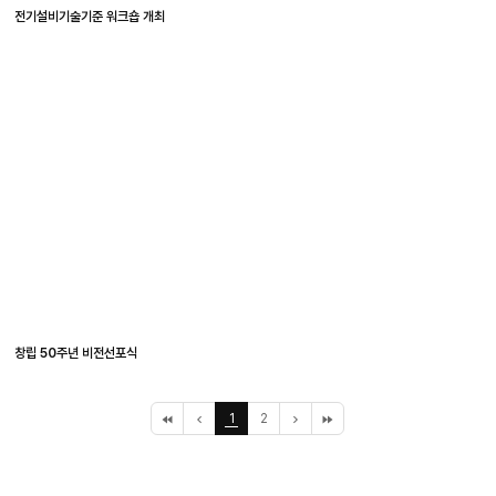
전기설비기술기준 워크숍 개최
창립 50주년 비전선포식
처
이
1
2
다
끝
음
전
음
페
페
10
10
이
이
페
페
지
지
이
이
지
지