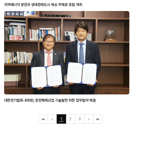
지역에너지 분권과 생태경제도시 육성 주제로 포럼 개최
대한전기협회-KRID, 원전해체산업 기술발전 위한 업무협약 체결
처
이
1
2
3
다
끝
음
전
음
페
페
10
10
이
이
페
페
지
지
이
이
지
지