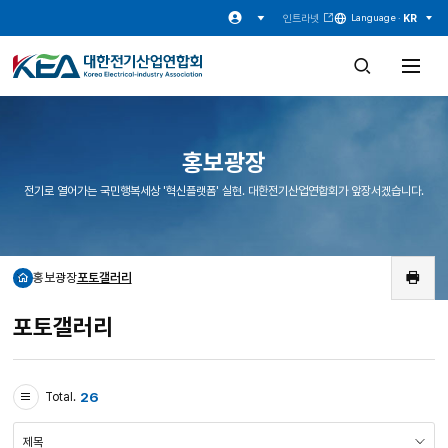
인트라넷
KR
Language ·
검
전
색
체
창
메
열
뉴
기
열
기
홍보광장
전기로 열어가는 국민행복세상 '혁신플랫폼' 실현. 대한전기산업연합회가 앞장서겠습니다.
홍보광장
포토갤러리
홈
인
쇄
포토갤러리
26
Total.
검
색