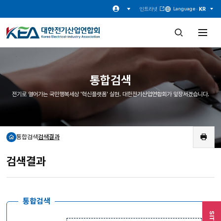
인트라넷
KR
Language ·
검
전
색
체
창
메
열
뉴
기
열
기
통합검색
전기로 열어가는 국민행복세상 '혁신플랫폼' 실현. 대한전기산업연합회가 앞장서겠습니다.
통합검색
검색결과
홈
인
쇄
검색결과
통합검색
SITE
검