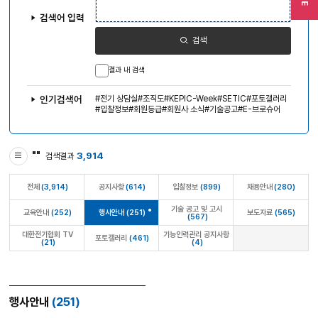
색
어
검색어 입력
입
력
검색
결과 내 검색
전기 상담실
조직도
KEPIC-Week
SETIC
포토갤러리
인기검색어
입찰정보
회원등급
회원사 소식
기술공고
E-브로슈어
"
"
3,914
검색결과
전체
(3,914)
공지사항
(614)
입찰정보
(899)
채용안내
(280)
기술 공고 및 고시
교육안내
(252)
행사안내
(251)
보도자료
(565)
(567)
대한전기협회 TV
기능인력관리 공지사항
포토갤러리
(461)
(21)
(4)
행사안내
(251)