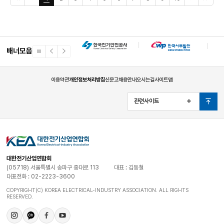
1362) ※ 후원/협찬 : 산업통상자원부, 서울예대, 공공기관 등※ 작품규격 및 공모전 관
터 2층 교육장(충북 제천시 소재) ㅇ 비대면 : 온라인(Zoom) □ 모집인원 : 대면(현장
음
전
음
페
련 상세 내역은 홈페이지(http://pt.electimes.com) 참고 바랍니다.
참석), 비대면 동시 진행 ㅇ 대면 : 회차별 20명 내외(선착순) ㅇ 비대면 : 인원 제한없
페
5
5
이
음 □ 신청방법 ㅇ 접수기간 ⇨ 해당교육 3일전까지 선착순 마감 ㅇ 접수처 및 문의처
이
페
페
지
지
이
이
⇨ 대한전기협회 기술기준처 - 전 화 ⇨ (02) 2223 – 3685 - 메 일
지
지
⇨ bssim@kea.kr - 주 소 ⇨ 서울시 송파구 중대로 113(가락본동 79-2) 대한전
기협회 기술기준처 ㅇ 수강신청 방법 ⇨ 수강신청서(첨부2)를 작성하여 E–Mail 신
청 □ 교육비용 : 무료 자세한 내용은 첨부파일 참조하시길 바랍니다.
배너모음
일
이
다
시
전
음
정
배
배
지
너
너
이용약관
개인정보처리방침
신문고
채용안내
오시는길
사이트맵
관련사이트
열
맨
기
위
로
대한전기산업연합회
(05718) 서울특별시 송파구 중대로 113
대표 : 김동철
대표전화 : 02-2223-3600
COPYRIGHT(C) KOREA ELECTRICAL-INDUSTRY ASSOCIATION. ALL RIGHTS
RESERVED.
인
카
페
유