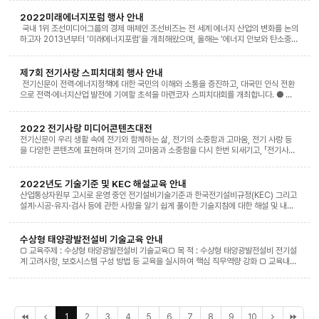
2022미래에너지포럼 행사 안내
국내 1위 조선미디어그룹의 경제 매체인 조선비즈는 전 세계 에너지 산업의 변화를 논의
하고자 2013년부터 ‘미래에너지포럼’을 개최해왔으며, 올해는 ‘에너지 안보와 탄소중
립’을 주제로 7월 6일(수) 서울 웨스틴 조선호텔에서 ‘2022 미래에너지포럼’을 개최합
니다. 최근 에너지업계는 우크라이나 사태, 신종 코로나 바이러스 감염증, 기후이상 등의
전례없는 지정학적, 환경적 위기에 처해있으며 전 세계적으로 에너지 안보와 탄소중립에
제7회 전기사랑 스피치대회 행사 안내
대한 논의가 빠른 속도로 이어지고 있습니다. 이러한 배경에서 원자력과 재생에너지를
전기신문이 전력·에너지정책에 대한 국민의 이해와 소통을 증진하고, 대국민 인식 전환
중심으로 재편되고 있는 에너지 생산, 공급 시장과 이를 운반하는 물류 시스템 확립, 전
으로 전력·에너지산업 발전에 기여할 초석을 마련코자 스피치대회를 개최합니다. ● 행
반적인 산업 개편을 위한 정책 수립 등 탄소중립을 목표로 각국의 에너지 산업의 노력과
사명 : 제7회 전기사랑 스피치대회 ● 참가대상 : 고교재학생(17세)이상, 대한민국 국
혁신은 세계의 주목을 받고 있는 관심사로 거듭나고 있습니다. 에너지 산업을 전망하고
민 ● 접수기간 : 2022. 6. 1.(수) ~ 2022. 9. 13(화) ● 홈페이지 :
탄소 중립을 실천하기 위한 2022미래에너지포럼에는 국내 에너지 업계 리더와 전문가
http://sp.electimes.com ● 참가방법 : 홈페이지를 통한 온라인 접수 (발표시간 7
2022 전기사랑 미디어콘텐츠대전
들이 참석할 예정입니다. ● 행 사 명 : 2022 미래에너지포럼 (제10회)● 주 제 : 에너
분 이내 원고 접수) ● 스피치 주제 : 전력·에너지산업 발전을 위한 국민 제안1. 안정적인
전기신문이 우리 생활 속에 전기와 함께하는 삶, 전기의 소중함과 고마움, 전기 사랑 등
지 안보와 탄소중립● 주 최 : 조선비즈● 일 시 : 2022년 7월 6일(수)● 장 소 : 서울
전력공급을 뒷받침하는 미래형 전력망 구축 / 전력설비 전자파에 대한 오해와 진실 / 국
을 다양한 콘텐츠에 표현하며 전기의 고마움과 소중함을 다시 한번 되새기고, 「전기사랑!
소공동 웨스틴 조선호텔 1층, 그랜드볼룸
민수용성을 높이면서 효율적인 전력망 구축 방안 제시2. 탄소중립 달성을 위한 에너지
나라사랑!」을 실천하는 동기를 부여함으로써 전기문화 창달에 기여할 초석을 마련코자
전략 / 탄소중립을 목표로 한 재생에너지와 원전의 조화 방안 등3. 친환경적이고 경제적
미디어콘텐츠대전을 개최합니다. ● 행사명 : 2022 전기사랑 미디어콘텐츠대전 ● 참
인 ‘수소 선도국가’가 되기 위한 정책적 방안 / 안정적인 청정수소 확보를 위한 공급망 제
가대상 : 대한민국 국민 ● 접수기간 : 2022. 4. 4(월) ~ 2022. 5. 27(금) ● 응모분
2022년도 기술기준 및 KEC 해설교육 안내
시4. 효율적인 전기사용을 위한 정책 제언 / 효율적인 전력에너지 창출을 위한 전력공기
야 : 사진 / 웹툰 / 광고디자인 / 동영상 ● 홈페이지 : pt.electimes.com ● 참가방법
산업통상자원부 고시로 운영 중인 전기설비기술기준과 한국전기설비규정(KEC) 그리고
업의 ESG경영 방안5. 우리 생활에서 체험하는 전기의 가치 / 전기와 관련된 자유주제※
: 홈페이지를 통한 온라인 접수 ● 공모주제 : 내 삶과 함께하는 전기 ● 응모소재 : - 사
설계⋅시공⋅유지⋅검사 등에 관한 사항을 알기 쉽게 풀이한 기술지침에 대한 해설 및 내진
최종 주제는 일부 조정될 수 있음 ● 시상내역 ▲ 대상(1명) 상금 300만원, 산업부장관
진 : 전기와 관련된 자유주제의 직접 촬영한 고해상도의 사진 작품 - 웹툰 : 전기의 소중
설계/성능평가 실무교육 □ 교육일정 ◦ ​첨부파일 참조 □ 신청방법◦ 대한전기협회 홈
상 ▲ 최우수상(2명) 200만원, 한전사장상 ▲ 우수상(2명) 100만원, 전력·에너지업계
함과 생활 속에 함께하는 전기 등을 스토리로 구성한 8컷 이상의 완성된 단편작 - 광고
페이지( http://kec.kea.kr)에서 온라인신청 □ 교육장소◦ 서울특별시 송파구 중대
기관장상 ▲ 장려상(3명) 50만원, 신문사 사장상 ▲ 입선(8명) 15만원, 신문사 사장상
디자인 : 전기의 소중함과 생활 속에 함께하는 전기 등을 컨셉으로 한 인쇄 광고(신문, 잡
로 113, 대한전기협회 / 온라인 □ 수료증 발급◦ 지자체 공무원 상시학습 교육인정 : 교
수상형 태양광발전설비 기술교육 안내
※ 상기 시상 내역은 변경될 수 있음 ● 문의처 : 전기사랑 스피치대회 사무국(02-
지) 등 - 동영상 : 전기와 관련된 자유주제의 광고, 영화, 1인 방송 등 3분 이내의 영상물
육수료시간◦ 한국기술사회 교육학점 인정 : 1.0학점/1시간당◦ 교육시간 80%이상 출석
□ 교육주제 : 수상형 태양광발전설비 기술교육□ 목 적 : 수상형 태양광발전설비 전기설
2168-1318) ● 2021 스피치대회 결선대회 유튜브 영상 :
※ 최종 주제는 후원기관과의 협의를 통해 일부 조정 및 결정될 수 있음 ● 시상내역 - 대
조건을 만족해야 수료됨.(미달 시 이수처리) □ 접수 및 문의◦ 기술기준처 사업전략팀 교
계 고려사항, 보호시스템 구성 방법 등 교육을 실시하여 핵심 직무역량 강화 □ 교육내
www.youtube.com/watch?v=I5Jc3WtHltU&t
상(작품수 1) : 산업통상자원부 장관상 / 300만원 - 최우수상(작품수 3) : 전기공사협
육담당자 TEL(02-2223-3674), FAX(02-2223-3719), E-Mail(
용 ㅇ 분산형 전원설비 계통연계 기준 ㅇ 분산형 전원설비 변압기 결선 고려사항 등 ㅇ
회 회장상, 서울예대 총장상 / 100만원 - 우수상(작품수 2) : LH 사장상 / 50만원 - 특
kec@kea.kr)
수상형 태양광 발전시스템의 고장보호 및 유지관리 □ 교육강사 : 태양광발전설비 전기
별상(작품수 2) : 한국광고사진가협회 회장상, 한국전기기술인협회 회장상 / 30만원 -
분야 전문가 □ 교육대상 : 수상형 태양광발전설비 설계·시공·유지관리 담당자 및 기타
가작(작품수 3) : 전기신문 사장상 / 30만원 - 장려상(작품수 4) : 전기신문 사장상 /
관계자 □ 교육일정 ㅇ 1차 : `22. 2. 7. 월요일 10:00 ~ 13:00(3시간) ㅇ 2차 : `22.
10만원 - 입선(작품수 127) : 기념품 ● 문의처 : 전기신문 사업팀(02-2168-
3. 14. 월요일 10:00 ~ 13:00(3시간) □ 장 소 ㅇ 대면 : 대한전기협회 실증연구센
처
이
1
2
3
4
5
6
7
8
9
10
다
끝